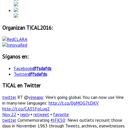
Organizan TICAL2016:
Síganos en:
Facebook
dffsdafds
Twitter
dffsdafds
TICAL en Twitter
twitter
RT @
vineapp
: Vine's going global. You can now use Vine
in many new languages:
http://t.co/0gMOG7tDKV
http://t.co/CA35FoLug2
Nov 22
•
reply
•
retweet
•
favorite
twitter
Commemorating
#JFK50
: News outlets recount those
days in November 1963 through Tweets, archives, eyewitnesses.