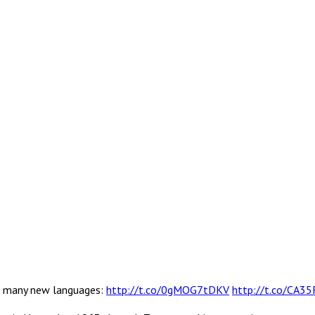
 in many new languages:
http://t.co/0gMOG7tDKV
http://t.co/CA3