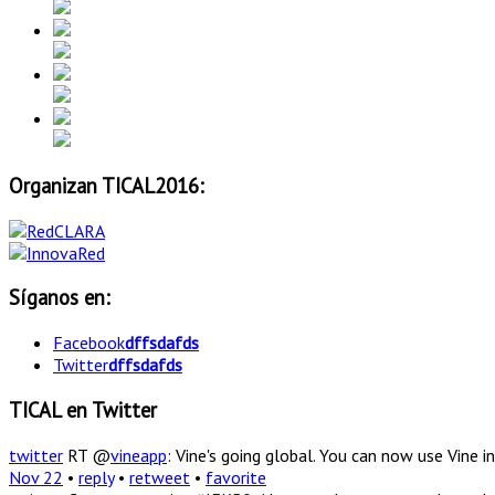
Organizan TICAL2016:
Síganos en:
Facebook
dffsdafds
Twitter
dffsdafds
TICAL en Twitter
twitter
RT @
vineapp
: Vine's going global. You can now use Vine
Nov 22
•
reply
•
retweet
•
favorite