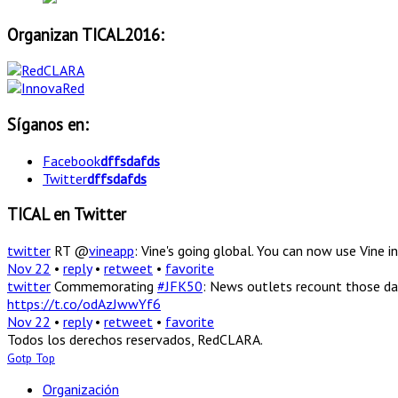
Organizan TICAL2016:
Síganos en:
Facebook
dffsdafds
Twitter
dffsdafds
TICAL en Twitter
twitter
RT @
vineapp
: Vine's going global. You can now use Vine
Nov 22
•
reply
•
retweet
•
favorite
twitter
Commemorating
#JFK50
: News outlets recount those da
https://t.co/odAzJwwYf6
Nov 22
•
reply
•
retweet
•
favorite
Todos los derechos reservados, RedCLARA.
Gotp Top
Organización