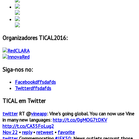
Organizadores TICAL2016:
Siga-nos no:
Facebook
dffsdafds
Twitter
dffsdafds
TICAL em Twitter
twitter
RT @
vineapp
: Vine's going global. You can now use Vine
in many new languages:
http://t.co/0gMOG7tDKV
http://t.co/CA35FoLug2
Nov 22
•
reply
•
retweet
•
favorite
twitter
Commemorating
#JFK50
: News outlets recount those