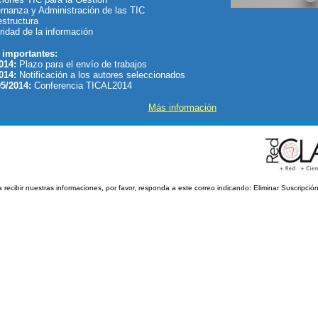
rnanza y Administración de las TIC
estructura
ridad de la información
 importantes:
014:
Plazo para el envío de trabajos
014:
Notificación a los autores seleccionados
5/2014:
Conferencia TICAL2014
Más información
 recibir nuestras informaciones, por favor, responda a este correo indicando: Eliminar Suscripc