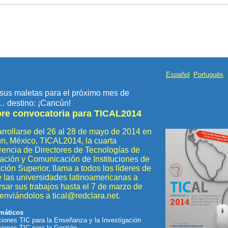
Español
|
Português
 sus maletas para el próximo mes de
 destino: ¡Cancún!
bre convocatoria para TICAL2014
rrollarse del 26 al 28 de mayo de 2014 en
n, México, TICAL2014, la cuarta
encia de Directores de Tecnologías de
ación y Comunicación de Instituciones de
ión Superior, llama a todos los líderes de
 las universidades latinoamericanas a
sar sus trabajos hasta el 7 de marzo de
enviándolos a tical@redclara.net.
emáticos
ciones TIC para la Enseñanza y la Investigación
ciones TIC para la Gestión