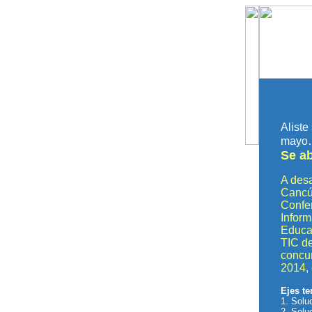
Aliste
mayo…
Se a
A desa
Cancú
Confer
Inform
Educac
TIC de
concur
2014, 
Ejes t
1. Solu
2. Solu