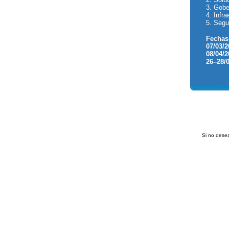
3. Gobe
4. Infra
5. Segu
Fechas
07/03/2
08/04/2
26–28/0
Si no desea