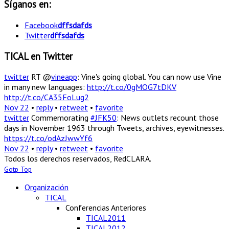
Síganos en:
Facebook
dffsdafds
Twitter
dffsdafds
TICAL en Twitter
twitter
RT @
vineapp
: Vine's going global. You can now use Vine
in many new languages:
http://t.co/0gMOG7tDKV
http://t.co/CA35FoLug2
Nov 22
•
reply
•
retweet
•
favorite
twitter
Commemorating
#JFK50
: News outlets recount those
days in November 1963 through Tweets, archives, eyewitnesses.
https://t.co/odAzJwwYf6
Nov 22
•
reply
•
retweet
•
favorite
Todos los derechos reservados, RedCLARA.
Gotp Top
Organización
TICAL
Conferencias Anteriores
TICAL2011
TICAL2012