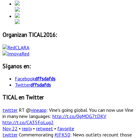
Organizan TICAL2016:
Síganos en:
Facebook
dffsdafds
Twitter
dffsdafds
TICAL en Twitter
twitter
RT @
vineapp
: Vine's going global. You can now use Vine
in many new languages:
http://t.co/0gMOG7tDKV
http://t.co/CA35FoLug2
Nov 22
•
reply
•
retweet
•
favorite
twitter
Commemorating
#JFK50
: News outlets recount those