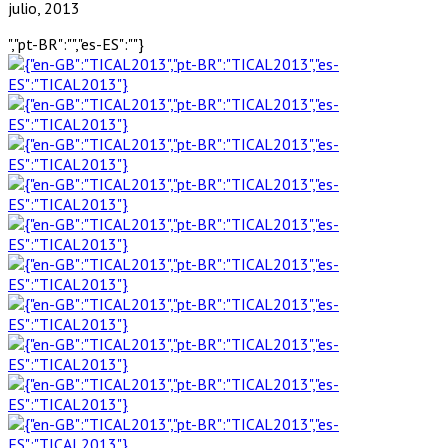
julio, 2013
","pt-BR":"","es-ES":""}