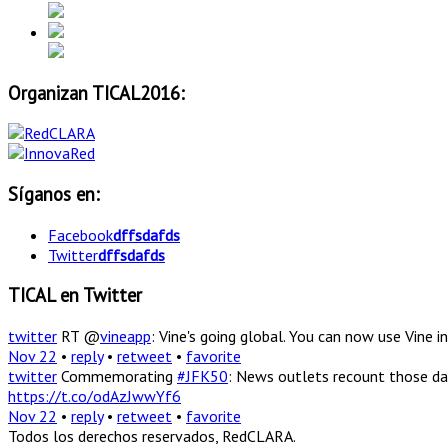
Organizan TICAL2016:
Síganos en:
Facebook
dffsdafds
Twitter
dffsdafds
TICAL en Twitter
twitter
RT @
vineapp
: Vine's going global. You can now use Vine
Nov 22
•
reply
•
retweet
•
favorite
twitter
Commemorating
#JFK50
: News outlets recount those da
https://t.co/odAzJwwYf6
Nov 22
•
reply
•
retweet
•
favorite
Todos los derechos reservados, RedCLARA.