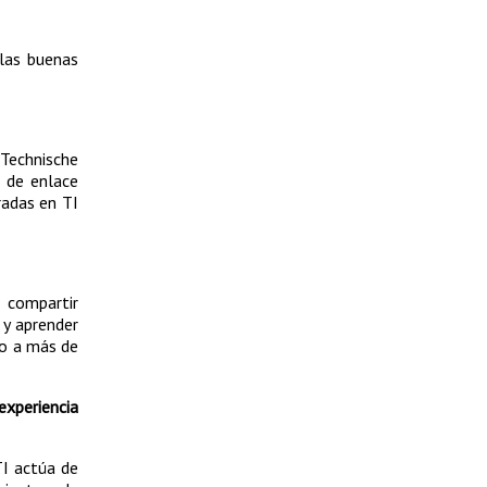
 las buenas
Technische
 de enlace
radas en TI
 compartir
 y aprender
jo a más de
xperiencia
TI actúa de