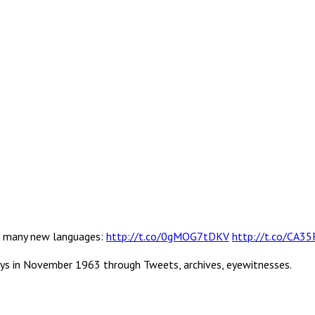
 in many new languages:
http://t.co/0gMOG7tDKV
http://t.co/CA3
ys in November 1963 through Tweets, archives, eyewitnesses.