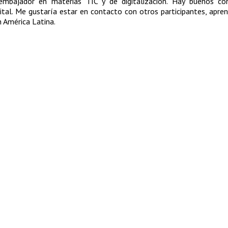
 embajador en materias TIC y de digitalización. Hay buenos co
ital. Me gustaría estar en contacto con otros participantes, apren
n América Latina.