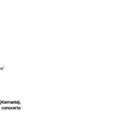
na"
(Alemania),
a conocerlo