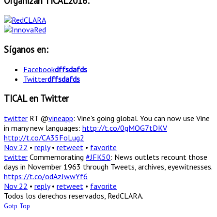
Organizan TICAL2016:
Síganos en:
Facebook
dffsdafds
Twitter
dffsdafds
TICAL en Twitter
twitter
RT @
vineapp
: Vine's going global. You can now use Vine
in many new languages:
http://t.co/0gMOG7tDKV
http://t.co/CA35FoLug2
Nov 22
•
reply
•
retweet
•
favorite
twitter
Commemorating
#JFK50
: News outlets recount those
days in November 1963 through Tweets, archives, eyewitnesses.
https://t.co/odAzJwwYf6
Nov 22
•
reply
•
retweet
•
favorite
Todos los derechos reservados, RedCLARA.
Gotp Top