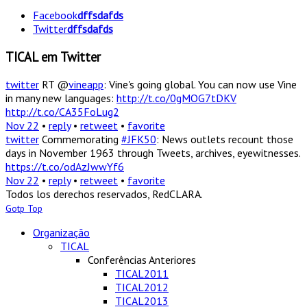
Facebook
dffsdafds
Twitter
dffsdafds
TICAL em Twitter
twitter
RT @
vineapp
: Vine's going global. You can now use Vine
in many new languages:
http://t.co/0gMOG7tDKV
http://t.co/CA35FoLug2
Nov 22
•
reply
•
retweet
•
favorite
twitter
Commemorating
#JFK50
: News outlets recount those
days in November 1963 through Tweets, archives, eyewitnesses.
https://t.co/odAzJwwYf6
Nov 22
•
reply
•
retweet
•
favorite
Todos los derechos reservados, RedCLARA.
Gotp Top
Organização
TICAL
Conferências Anteriores
TICAL2011
TICAL2012
TICAL2013