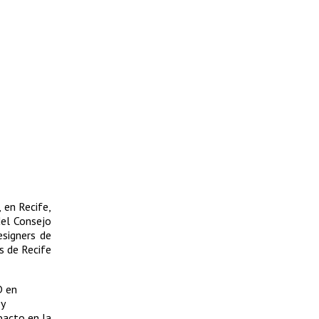
 en Recife,
del Consejo
esigners de
s de Recife
D en
 y
pacto en la