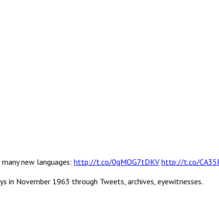
 in many new languages:
http://t.co/0gMOG7tDKV
http://t.co/CA3
ys in November 1963 through Tweets, archives, eyewitnesses.