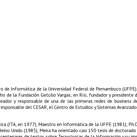
tro de Informática de la Universidad Federal de Pernambuco (UFPE),
ho de la Fundación Getúlio Vargas, en Río, fundador y presidente 
creador y responsable de una de las primeras redes de business d
r responsable del CESAR, el Centro de Estudios y Sistemas Avanzado
tica (ITA, en 1977), Maestro en Informática de la UFPE (1981), Ph.
Reino Unido (1985), Meira ha orientado casi 150 tesis de doctorado
y centenares de textos sobre Tecnologías de la Información y su im