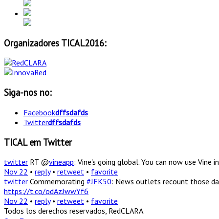
Organizadores TICAL2016:
Siga-nos no:
Facebook
dffsdafds
Twitter
dffsdafds
TICAL em Twitter
twitter
RT @
vineapp
: Vine's going global. You can now use Vine
Nov 22
•
reply
•
retweet
•
favorite
twitter
Commemorating
#JFK50
: News outlets recount those da
https://t.co/odAzJwwYf6
Nov 22
•
reply
•
retweet
•
favorite
Todos los derechos reservados, RedCLARA.