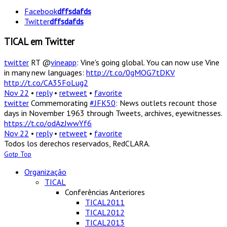
Facebook
dffsdafds
Twitter
dffsdafds
TICAL em Twitter
twitter
RT @
vineapp
: Vine's going global. You can now use Vine
in many new languages:
http://t.co/0gMOG7tDKV
http://t.co/CA35FoLug2
Nov 22
•
reply
•
retweet
•
favorite
twitter
Commemorating
#JFK50
: News outlets recount those
days in November 1963 through Tweets, archives, eyewitnesses.
https://t.co/odAzJwwYf6
Nov 22
•
reply
•
retweet
•
favorite
Todos los derechos reservados, RedCLARA.
Gotp Top
Organização
TICAL
Conferências Anteriores
TICAL2011
TICAL2012
TICAL2013