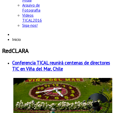
Mídia
Arquivo de
Fotografia
Vídeos
TICAL2016
Siga-nos!
Inicio
RedCLARA
Conferencia TICAL reunirá centenas de directores
TIC en Viña del Mar, Chile