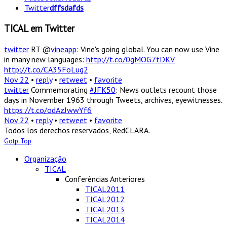
Twitter
dffsdafds
TICAL em Twitter
twitter
RT @
vineapp
: Vine's going global. You can now use Vine
in many new languages:
http://t.co/0gMOG7tDKV
http://t.co/CA35FoLug2
Nov 22
•
reply
•
retweet
•
favorite
twitter
Commemorating
#JFK50
: News outlets recount those
days in November 1963 through Tweets, archives, eyewitnesses.
https://t.co/odAzJwwYf6
Nov 22
•
reply
•
retweet
•
favorite
Todos los derechos reservados, RedCLARA.
Gotp Top
Organização
TICAL
Conferências Anteriores
TICAL2011
TICAL2012
TICAL2013
TICAL2014