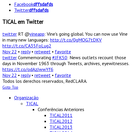
Facebook
dffsdafds
Twitter
dffsdafds
TICAL em Twitter
twitter
RT @
vineapp
: Vine's going global. You can now use Vine
in many new languages:
http://t.co/0gMOG7tDKV
http://t.co/CA35FoLug2
Nov 22
•
reply
•
retweet
•
favorite
twitter
Commemorating
#JFK50
: News outlets recount those
days in November 1963 through Tweets, archives, eyewitnesses.
https://t.co/odAzJwwYf6
Nov 22
•
reply
•
retweet
•
favorite
Todos los derechos reservados, RedCLARA.
Gotp Top
Organização
TICAL
Conferências Anteriores
TICAL2011
TICAL2012
TICAL2013