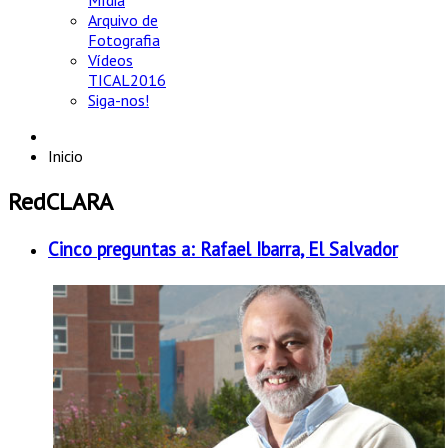
Mídia
Arquivo de
Fotografia
Vídeos
TICAL2016
Siga-nos!
Inicio
RedCLARA
Cinco preguntas a: Rafael Ibarra, El Salvador