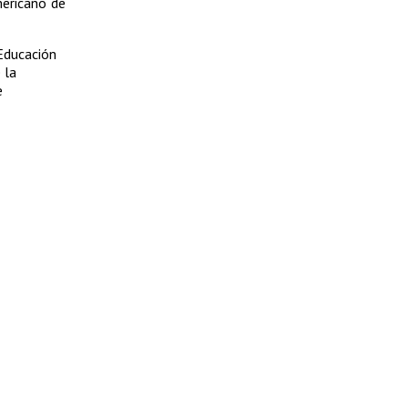
mericano de
Educación
 la
e