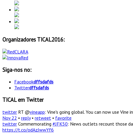
Organizadores TICAL2016:
Siga-nos no:
Facebook
dffsdafds
Twitter
dffsdafds
TICAL em Twitter
twitter
RT @
vineapp
: Vine's going global. You can now use Vine
Nov 22
•
reply
•
retweet
•
favorite
twitter
Commemorating
#JFK50
: News outlets recount those da
https://t.co/odAzJwwYf6