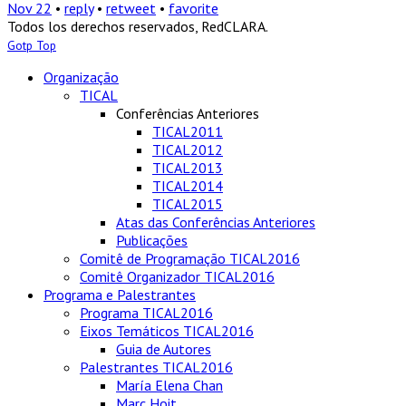
Nov 22
•
reply
•
retweet
•
favorite
Todos los derechos reservados, RedCLARA.
Gotp Top
Organização
TICAL
Conferências Anteriores
TICAL2011
TICAL2012
TICAL2013
TICAL2014
TICAL2015
Atas das Conferências Anteriores
Publicações
Comitê de Programação TICAL2016
Comitê Organizador TICAL2016
Programa e Palestrantes
Programa TICAL2016
Eixos Temáticos TICAL2016
Guia de Autores
Palestrantes TICAL2016
María Elena Chan
Marc Hoit