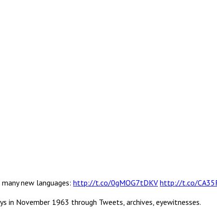
 in many new languages:
http://t.co/0gMOG7tDKV
http://t.co/CA3
ys in November 1963 through Tweets, archives, eyewitnesses.