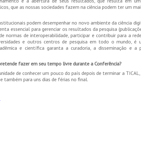
lhamento e a abertura de seus resultados, que resulta em um
licos, que as nossas sociedades fazem na ciência podem ter um ma
nstitucionais podem desempenhar no novo ambiente da ciência digit
enta essencial para gerenciar os resultados da pesquisa (publicaçõ
normas de interoperabilidade, participar e contribuir para a red
niversidades e outros centros de pesquisa em todo o mundo, é
adêmica e científica garanta a curadoria, a disseminação e a p
 pretende fazer em seu tempo livre durante a Conferência?
tunidade de conhecer um pouco do país depois de terminar a TICAL, p
 e também para uns dias de férias no final.
a