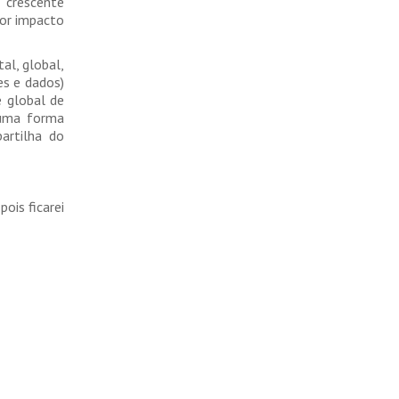
 crescente
ior impacto
al, global,
es e dados)
e global de
 uma forma
artilha do
ois ficarei