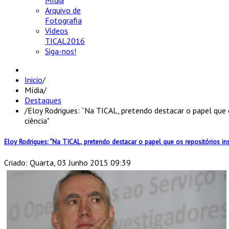
Mídia
Arquivo de
Fotografia
Vídeos
TICAL2016
Siga-nos!
Inicio
/
Mídia
/
Destaques
/
Eloy Rodrigues: “Na TICAL, pretendo destacar o papel que
ciência"
Eloy Rodrigues: “Na TICAL, pretendo destacar o papel que os repositórios 
Criado: Quarta, 03 Junho 2015 09:39