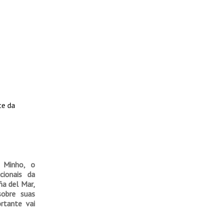
te da
 Minho, o
cionais da
ña del Mar,
sobre suas
rtante vai