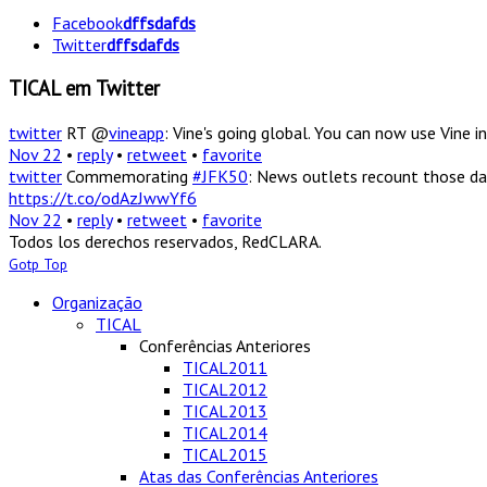
Facebook
dffsdafds
Twitter
dffsdafds
TICAL em Twitter
twitter
RT @
vineapp
: Vine's going global. You can now use Vine
Nov 22
•
reply
•
retweet
•
favorite
twitter
Commemorating
#JFK50
: News outlets recount those da
https://t.co/odAzJwwYf6
Nov 22
•
reply
•
retweet
•
favorite
Todos los derechos reservados, RedCLARA.
Gotp Top
Organização
TICAL
Conferências Anteriores
TICAL2011
TICAL2012
TICAL2013
TICAL2014
TICAL2015
Atas das Conferências Anteriores