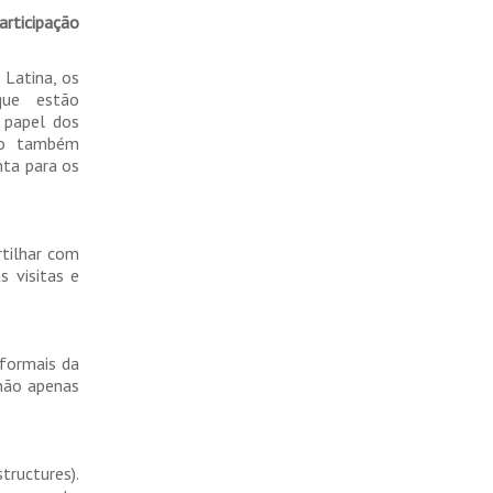
articipação
 Latina, os
que estão
 papel dos
ero também
nta para os
rtilhar com
s visitas e
 formais da
 não apenas
tructures).