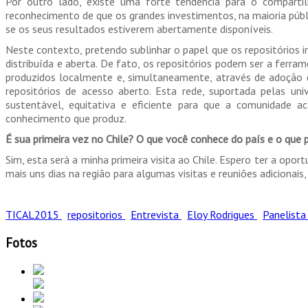
Por outro lado, existe uma forte tendência para o comparti
reconhecimento de que os grandes investimentos, na maioria púb
se os seus resultados estiverem abertamente disponíveis.
Neste contexto, pretendo sublinhar o papel que os repositórios i
distribuída e aberta. De fato, os repositórios podem ser a ferram
produzidos localmente e, simultaneamente, através de adoção de 
repositórios de acesso aberto. Esta rede, suportada pelas u
sustentável, equitativa e eficiente para que a comunidade ac
conhecimento que produz.
É sua primeira vez no Chile? O que você conhece do país e o que
Sim, esta será a minha primeira visita ao Chile. Espero ter a opor
mais uns dias na região para algumas visitas e reuniões adicionais,
TICAL2015
repositorios
Entrevista
Eloy Rodrigues
Panelist
Fotos