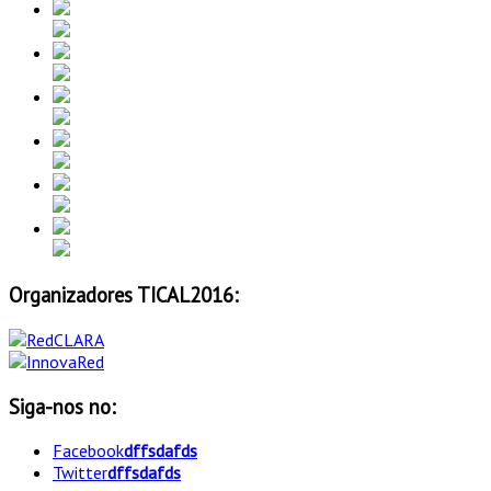
Organizadores TICAL2016:
Siga-nos no:
Facebook
dffsdafds
Twitter
dffsdafds