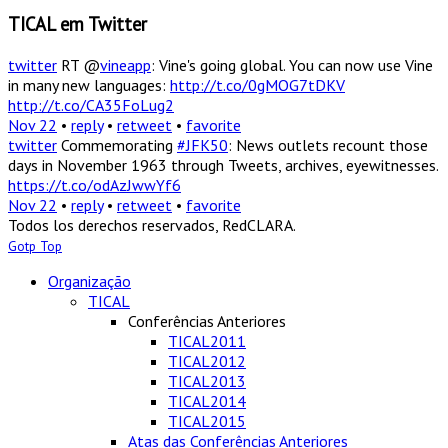
TICAL em Twitter
twitter
RT @
vineapp
: Vine's going global. You can now use Vine
in many new languages:
http://t.co/0gMOG7tDKV
http://t.co/CA35FoLug2
Nov 22
•
reply
•
retweet
•
favorite
twitter
Commemorating
#JFK50
: News outlets recount those
days in November 1963 through Tweets, archives, eyewitnesses.
https://t.co/odAzJwwYf6
Nov 22
•
reply
•
retweet
•
favorite
Todos los derechos reservados, RedCLARA.
Gotp Top
Organização
TICAL
Conferências Anteriores
TICAL2011
TICAL2012
TICAL2013
TICAL2014
TICAL2015
Atas das Conferências Anteriores