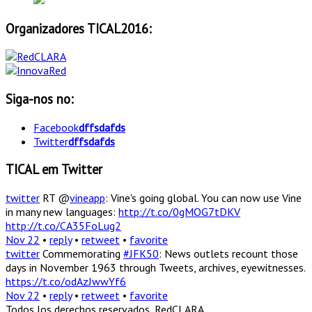
Organizadores TICAL2016:
Siga-nos no:
Facebook
dffsdafds
Twitter
dffsdafds
TICAL em Twitter
twitter
RT @
vineapp
: Vine's going global. You can now use Vine
in many new languages:
http://t.co/0gMOG7tDKV
http://t.co/CA35FoLug2
Nov 22
•
reply
•
retweet
•
favorite
twitter
Commemorating
#JFK50
: News outlets recount those
days in November 1963 through Tweets, archives, eyewitnesses.
https://t.co/odAzJwwYf6
Nov 22
•
reply
•
retweet
•
favorite
Todos los derechos reservados, RedCLARA.