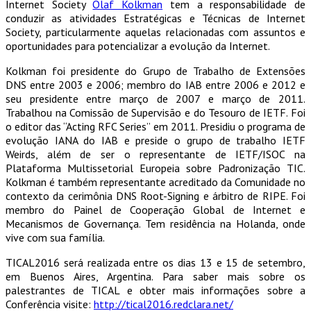
Internet Society
Olaf Kolkman
tem a responsabilidade de
conduzir as atividades Estratégicas e Técnicas de Internet
Society, particularmente aquelas relacionadas com assuntos e
oportunidades para potencializar a evolução da Internet.
Kolkman foi presidente do Grupo de Trabalho de Extensões
DNS entre 2003 e 2006; membro do IAB entre 2006 e 2012 e
seu presidente entre março de 2007 e março de 2011.
Trabalhou na Comissão de Supervisão e do Tesouro de IETF. Foi
o editor das “Acting RFC Series” em 2011. Presidiu o programa de
evolução IANA do IAB e preside o grupo de trabalho IETF
Weirds, além de ser o representante de IETF/ISOC na
Plataforma Multissetorial Europeia sobre Padronização TIC.
Kolkman é também representante acreditado da Comunidade no
contexto da cerimônia DNS Root-Signing e árbitro de RIPE. Foi
membro do Painel de Cooperação Global de Internet e
Mecanismos de Governança. Tem residência na Holanda, onde
vive com sua família.
TICAL2016 será realizada entre os dias 13 e 15 de setembro,
em Buenos Aires, Argentina. Para saber mais sobre os
palestrantes de TICAL e obter mais informações sobre a
Conferência visite:
http://tical2016.redclara.net/