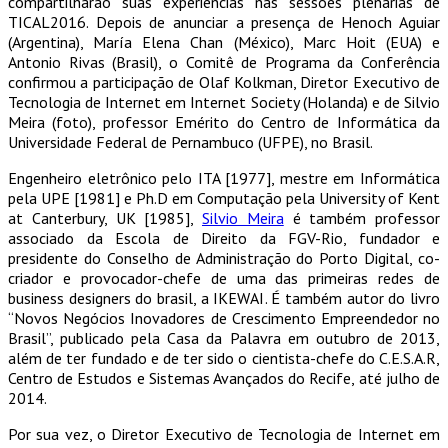
compartilharão suas experiencias nas sessões plenárias de
TICAL2016. Depois de anunciar a presença de Henoch Aguiar
(Argentina), María Elena Chan (México), Marc Hoit (EUA) e
Antonio Rivas (Brasil), o Comitê de Programa da Conferência
confirmou a participação de Olaf Kolkman, Diretor Executivo de
Tecnologia de Internet em Internet Society (Holanda) e de Silvio
Meira (foto), professor Emérito do Centro de Informática da
Universidade Federal de Pernambuco (UFPE), no Brasil.
Engenheiro eletrônico pelo ITA [1977], mestre em Informática
pela UPE [1981] e Ph.D em Computação pela University of Kent
at Canterbury, UK [1985],
Silvio Meira
é também professor
associado da Escola de Direito da FGV-Rio, fundador e
presidente do Conselho de Administração do Porto Digital, co-
criador e provocador-chefe de uma das primeiras redes de
business designers do brasil, a IKEWAI. É também autor do livro
“Novos Negócios Inovadores de Crescimento Empreendedor no
Brasil”, publicado pela Casa da Palavra em outubro de 2013,
além de ter fundado e de ter sido o cientista-chefe do C.E.S.A.R,
Centro de Estudos e Sistemas Avançados do Recife, até julho de
2014.
Por sua vez, o Diretor Executivo de Tecnologia de Internet em