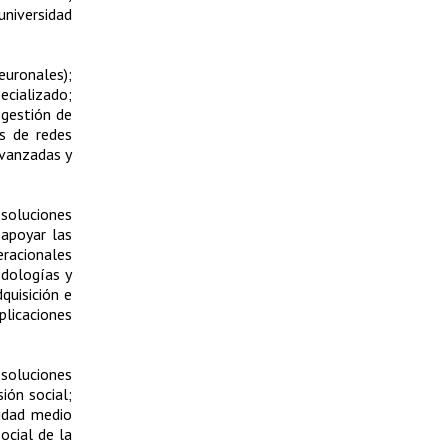
universidad
euronales);
ecializado;
 gestión de
os de redes
avanzadas y
 soluciones
 apoyar las
eracionales
odologías y
quisición e
plicaciones
soluciones
ión social;
lidad medio
ocial de la