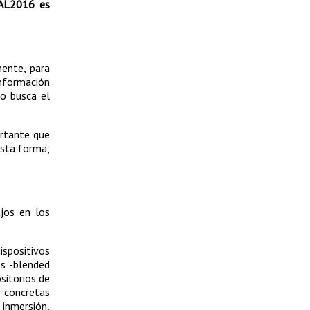
CAL2016 es
nente, para
Información
ño busca el
ortante que
esta forma,
ajos en los
ispositivos
s -blended
sitorios de
s concretas
inmersión,