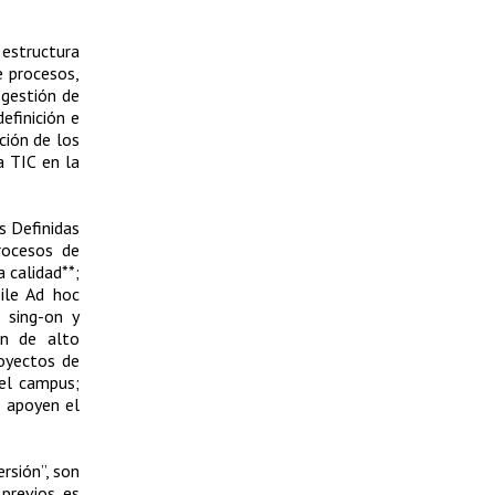
 estructura
e procesos,
 gestión de
efinición e
ción de los
a TIC en la
s Definidas
rocesos de
 calidad**;
ile Ad hoc
 sing-on y
ón de alto
royectos de
del campus;
e apoyen el
ersión”, son
previos, es