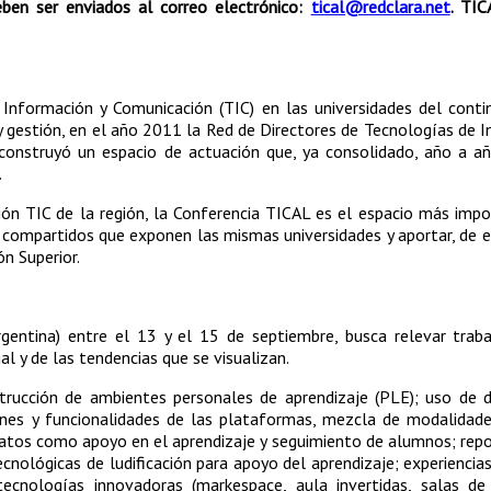
ben ser enviados al correo electrónico:
tical@redclara.net
. TI
Información y Comunicación (TIC) en las universidades del conti
 y gestión, en el año 2011 la Red de Directores de Tecnologías de 
 construyó un espacio de actuación que, ya consolidado, año a a
.
tión TIC de la región, la Conferencia TICAL es el espacio más imp
tos compartidos que exponen las mismas universidades y aportar, de 
ón Superior.
gentina) entre el 13 y el 15 de septiembre, busca relevar trab
al y de las tendencias que se visualizan.
rucción de ambientes personales de aprendizaje (PLE); uso de d
nes y funcionalidades de las plataformas, mezcla de modalidade
e datos como apoyo en el aprendizaje y seguimiento de alumnos; repo
cnológicas de ludificación para apoyo del aprendizaje; experiencia
ecnologías innovadoras (markespace, aula invertidas, salas de 