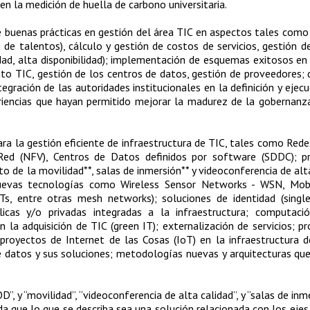
 en la medición de huella de carbono universitaria.
buenas prácticas en gestión del área TIC en aspectos tales como
 de talentos), cálculo y gestión de costos de servicios, gestión d
dad, alta disponibilidad); implementación de esquemas exitosos en
to TIC, gestión de los centros de datos, gestión de proveedores; d
egración de las autoridades institucionales en la definición y ejecu
riencias que hayan permitido mejorar la madurez de la gobernanz
ra la gestión eficiente de infraestructura de TIC, tales como Rede
 Red (NFV), Centros de Datos definidos por software (SDDC); p
 de la movilidad**, salas de inmersión** y videoconferencia de alta
, nuevas tecnologías como Wireless Sensor Networks - WSN, Mob
, entre otras mesh networks); soluciones de identidad (single
licas y/o privadas integradas a la infraestructura; computaci
n la adquisición de TIC (green IT); externalización de servicios; p
 proyectos de Internet de las Cosas (IoT) en la infraestructura 
de datos y sus soluciones; metodologías nuevas y arquitecturas qu
”, y “movilidad”, “videoconferencia de alta calidad”, y “salas de inm
a que lo que se describa sea una solución relacionada con los ejes 