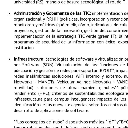
universidad (RS); manejo de basura tecnológica; el rol de TI
Administración y Gobernanza de las TIC:
implementación de 
organizacional y RRHH (políticas, incorporación y retención
monitoreo y métricas (qué medir, cómo, indicadores de cali
proyectos, gestión de la innovación, gestión del conocimien
implementación de la estrategia TIC verde (green IT); la int
programas de seguridad de la información con éxito; expe
institución.
Infraestructura:
tecnologías de software y virtualización pa
por Software (SDN), Virtualización de las funciones de
adecuación y gestión de redes para soportar: BYOD**, impacto
redes inalámbricas (soluciones WiFi interno y externo
Networks - MANETs, Vehicular Ad hoc Networks - VANETs
movilidad); soluciones de almacenamiento; nubes** púb
rendimiento (HPC); criterios de sustentabilidad ecológica e
infraestructura para campus inteligentes; impacto de los
identificación de las nuevas exigencias sobre los centros 
desarrollo de aplicaciones de software.
**Los conceptos de “nube”, dispositivos móviles, "IoT" y “BYOD
temas relacionados con la Infraestructura, pero en la medid