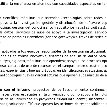
acilitar la enseñanza en alumnos con capacidades especiales en la 
n científica; máquinas que aprenden (tecnologías sobre redes n
oyo a la investigación; gestión y distribución de software esp
ng); gestión del conocimiento (repositorios, revistas digitales);
e datos; servicios de nube de apoyo a la investigación; servici
eso de portales científicos (science gateways) a través de redes 
.
aplicadas a los equipos responsables de la gestión institucional;
cionales en forma innovativa; sistemas de análisis de datos para
analitycs, big data, máquinas que aprenden); apoyo a los procesos op
cceso, control de uso de recursos en el campus, entre otros); met
s; experiencias y buenas prácticas en identificación, evaluación, ad
 metodologías nuevas y arquitecturas que apoyen el desarrollo de a
ón con el Entorno:
proyectos de perfeccionamiento continuo; 
 necesidades especiales en la universidad, o como apoyo a la inclus
ón de la universidad en proyectos ciudad inteligente; sustentabi
entos; soluciones TIC que apoyen las acciones de responsabilidad s