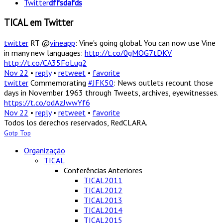
Twitter
dffsdafds
TICAL em Twitter
twitter
RT @
vineapp
: Vine's going global. You can now use Vine
in many new languages:
http://t.co/0gMOG7tDKV
http://t.co/CA35FoLug2
Nov 22
•
reply
•
retweet
•
favorite
twitter
Commemorating
#JFK50
: News outlets recount those
days in November 1963 through Tweets, archives, eyewitnesses.
https://t.co/odAzJwwYf6
Nov 22
•
reply
•
retweet
•
favorite
Todos los derechos reservados, RedCLARA.
Gotp Top
Organização
TICAL
Conferências Anteriores
TICAL2011
TICAL2012
TICAL2013
TICAL2014
TICAL2015