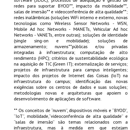
software (SDDC); processos de adequação e gestão de
redes para suportar BYOD**, impacto da mobilidade**,
salas de imersão** e videoconferência de alta qualidade**;
redes inalâmbricas (soluções WiFi interno e externo, novas
tecnologias como Wireless Sensor Networks - WSN,
Mobile Ad hoc Networks - MANETs, Vehicular Ad hoc
Networks - VANETs, entre outras); soluções de identidade
(single sing-on e mobilidade); soluções de
armazenamento; nuvens**públicas e/ou privadas
integradas à infraestrutura; computação de alto
rendimento (HPC); critérios de sustentabilidade ecológica
na aquisição de TIC (Green IT); externalização de serviços;
projetos de infraestrutura para campus inteligentes;
impacto dos projetos de Internet das Coisas (IoT) na
infraestrutura do campus; identificação das novas
exigências sobre os centros de dados e suas soluções;
metodologias novas e arquiteturas que apoiem o
desenvolvimento de aplicações de software.
** Os conceitos de “nuvem”, dispositivos móveis e “BYOD”,
“IoT”, mobilidade,“videoconferência de alta qualidade” e
“salas de imersão” são temas relacionados com a
infraestrutura, mas à medida em que estejam