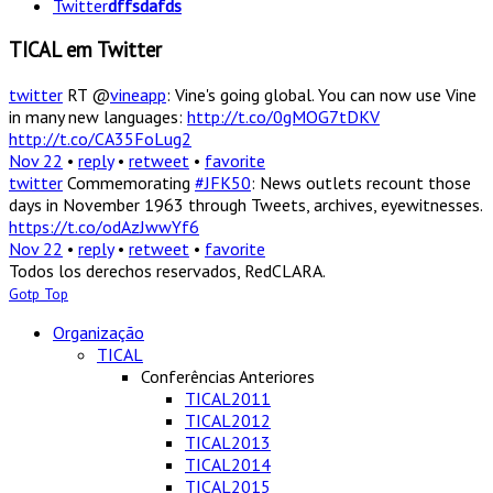
Twitter
dffsdafds
TICAL em Twitter
twitter
RT @
vineapp
: Vine's going global. You can now use Vine
in many new languages:
http://t.co/0gMOG7tDKV
http://t.co/CA35FoLug2
Nov 22
•
reply
•
retweet
•
favorite
twitter
Commemorating
#JFK50
: News outlets recount those
days in November 1963 through Tweets, archives, eyewitnesses.
https://t.co/odAzJwwYf6
Nov 22
•
reply
•
retweet
•
favorite
Todos los derechos reservados, RedCLARA.
Gotp Top
Organização
TICAL
Conferências Anteriores
TICAL2011
TICAL2012
TICAL2013
TICAL2014
TICAL2015