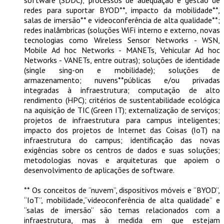
software (SDDC); processos de adequação e gestão de
redes para suportar BYOD**, impacto da mobilidade**,
salas de imersão** e videoconferência de alta qualidade**;
redes inalâmbricas (soluções WiFi interno e externo, novas
tecnologias como Wireless Sensor Networks - WSN,
Mobile Ad hoc Networks - MANETs, Vehicular Ad hoc
Networks - VANETs, entre outras); soluções de identidade
(single sing-on e mobilidade); soluções de
armazenamento; nuvens**públicas e/ou privadas
integradas à infraestrutura; computação de alto
rendimento (HPC); critérios de sustentabilidade ecológica
na aquisição de TIC (Green IT); externalização de serviços;
projetos de infraestrutura para campus inteligentes;
impacto dos projetos de Internet das Coisas (IoT) na
infraestrutura do campus; identificação das novas
exigências sobre os centros de dados e suas soluções;
metodologias novas e arquiteturas que apoiem o
desenvolvimento de aplicações de software.
** Os conceitos de “nuvem”, dispositivos móveis e “BYOD”,
“IoT”, mobilidade,“videoconferência de alta qualidade” e
“salas de imersão” são temas relacionados com a
infraestrutura, mas à medida em que estejam