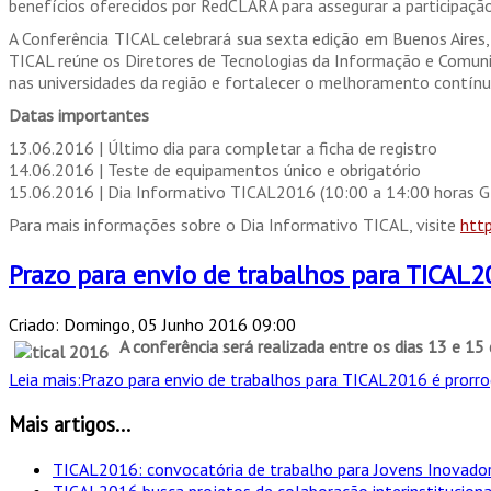
benefícios oferecidos por RedCLARA para assegurar a participaçã
A Conferência TICAL celebrará sua sexta edição em Buenos Aires,
TICAL reúne os Diretores de Tecnologias da Informação e Comunic
nas universidades da região e fortalecer o melhoramento contínuo
Datas importantes
13.06.2016 | Último dia para completar a ficha de registro
14.06.2016 | Teste de equipamentos único e obrigatório
15.06.2016 | Dia Informativo TICAL2016 (10:00 a 14:00 horas 
Para mais informações sobre o Dia Informativo TICAL, visite
htt
Prazo para envio de trabalhos para TICAL2
Criado: Domingo, 05 Junho 2016 09:00
A conferência será realizada entre os dias 13 e 15
Leia mais:Prazo para envio de trabalhos para TICAL2016 é prorro
Mais artigos...
TICAL2016: convocatória de trabalho para Jovens Inovado
TICAL2016 busca projetos de colaboração interinstitucion