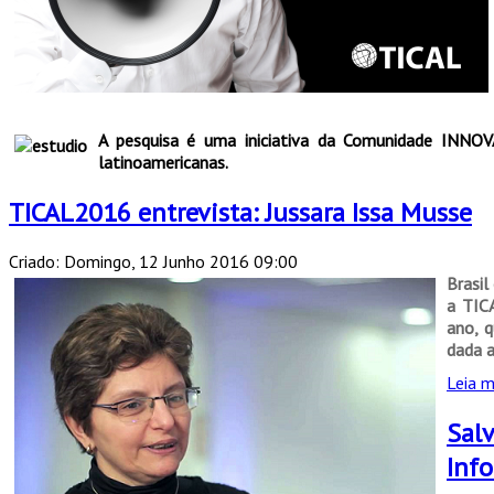
A pesquisa é uma iniciativa da Comunidade INNOVA
latinoamericanas.
TICAL2016 entrevista: Jussara Issa Musse
Criado: Domingo, 12 Junho 2016 09:00
Brasil
a TIC
ano, q
dada a
Leia m
Salv
Info