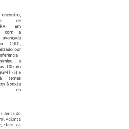
contro,
ativa de
LARA em
ria com a
avançada
ana CUDI,
alizado por
nferência
eaming a
das 10h do
(GMT -5) e
ará temas
tes à sexta
ção da
esidente do
al Adjunta
 claro, os