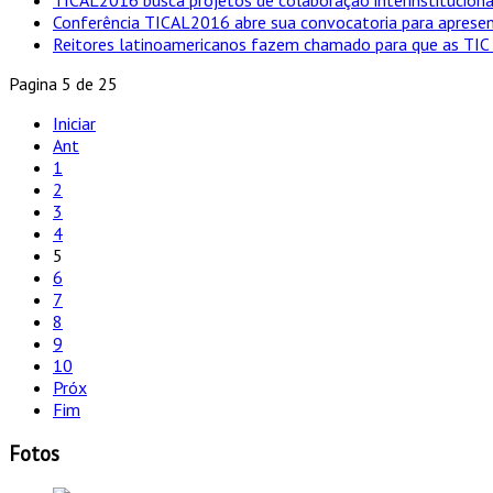
Conferência TICAL2016 abre sua convocatoria para aprese
Reitores latinoamericanos fazem chamado para que as TIC 
Pagina 5 de 25
Iniciar
Ant
1
2
3
4
5
6
7
8
9
10
Próx
Fim
Fotos