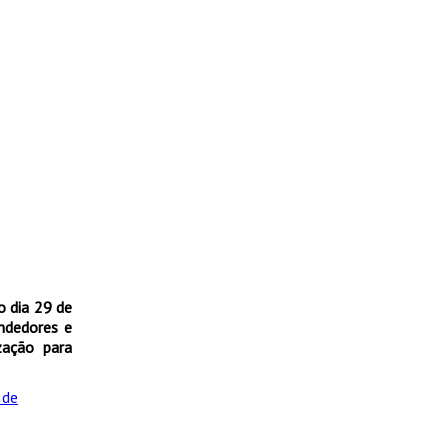
o dia 29 de
endedores e
zação para
 de