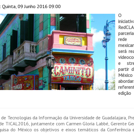
: Quinta, 09 Junho 2016 09:00
O en
inici
RedC
parce
rede 
mexic
será re
videoco
e str
partir 
México 
abord
referen
edi
l de Tecnologias da Informação da Universidade de Guadalajara, Pr
 de TICAL2016, juntamente com Carmen Gloria Labbé, Gerente Ger
sa do México os objetivos e eixos temáticos da Conferência e,