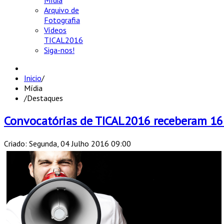
Mídia
Arquivo de
Fotografia
Vídeos
TICAL2016
Siga-nos!
Inicio
/
Mídia
/
Destaques
Convocatórias de TICAL2016 receberam 16
Criado: Segunda, 04 Julho 2016 09:00